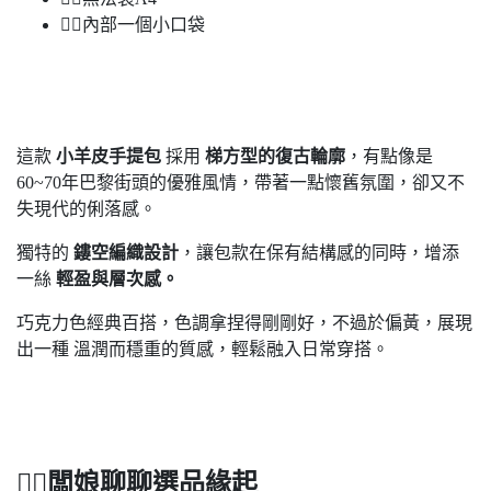
🙅‍♀️內部一個小口袋
這款
小羊皮手提包
採用
梯
方型的復古輪廓
，有點像是
60~70年巴黎街頭的優雅風情，帶著一點懷舊氛圍，卻又不
失現代的俐落感。
獨特的
鏤空編織設計
，讓包款在保有結構感的同時，增添
一絲
輕盈與層次感。
巧克力色經典百搭，色調拿捏得剛剛好，不過於偏黃，展現
出一種 溫潤而穩重的質感，輕鬆融入日常穿搭。
🙋‍♀️
闆娘聊聊選品緣起