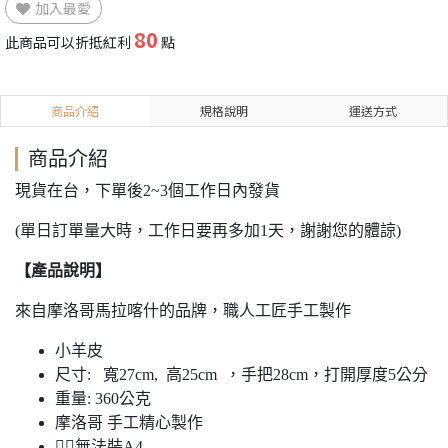
加入最愛
80
此商品可以折抵紅利
點
商品介紹
規格說明
運送方式
商品介紹
現貨在台，下單後2~3個工作日內發貨
(單日訂單量大時，工作日要再多加1天，謝謝您的體諒)
【產品說明】
來自摩洛哥馬拉喀什的品牌，職人工匠手工製作
小羊皮
尺寸: 寬27cm, 高25cm ，手把28cm，打開厚度5公分
重量: 360公克
摩洛哥 手工精心製作
🙅‍♀️無法裝A4