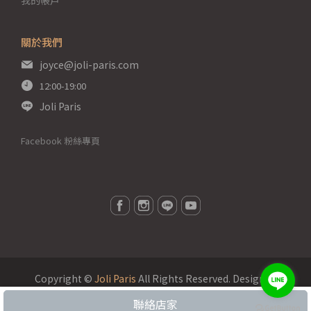
我的帳戶
關於我們
joyce@joli-paris.com
12:00-19:00
Joli Paris
Facebook 粉絲專頁
Copyright ©
Joli Paris
All Rights Reserved.
Designed
by
CYBERBIZ
.
聯絡店家