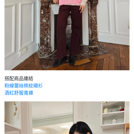
搭配商品連結
粉線蕾絲條紋襯衫
酒紅舒服寬褲