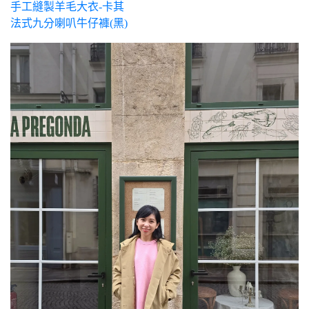
手工縫製羊毛大衣-卡其
法式九分喇叭牛仔褲(黑)