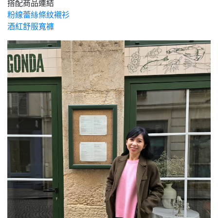
搭配商品連結
粉線蕾絲條紋襯衫
酒紅舒服寬褲