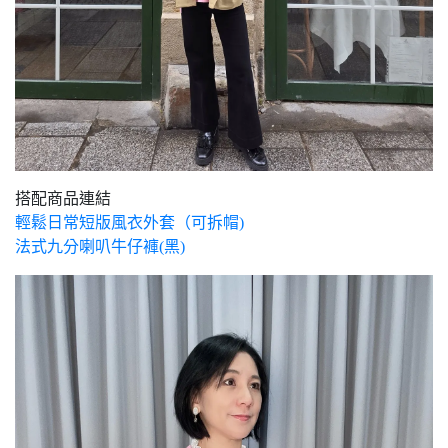
搭配商品連結
輕鬆日常短版風衣外套（可拆帽)
法式九分喇叭牛仔褲(黑)