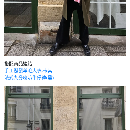
搭配商品連結
手工縫製羊毛大衣-卡其
法式九分喇叭牛仔褲(黑)