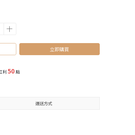
立即購買
50
紅利
點
運送方式