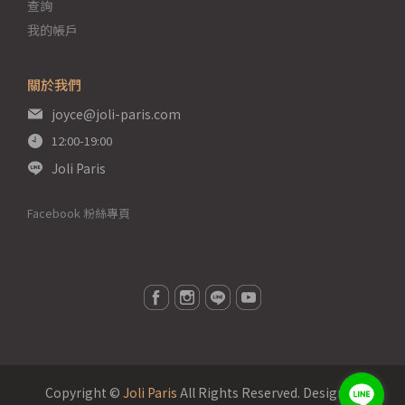
查詢
我的帳戶
關於我們
joyce@joli-paris.com
12:00-19:00
Joli Paris
Facebook 粉絲專頁
Copyright ©
Joli Paris
All Rights Reserved.
Designed