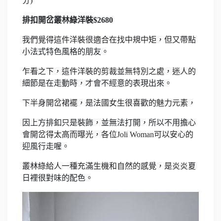
分)
排扣開岔叢林綠洋裝$2680
我們覺得這件洋裝很適合在找中規中矩，但又帶點
小法式特色風格的朋友。
乍看之下，這件洋裝的剪裁並無特別之處，迷人的
細節是在走動時，才會不經意的表現出來。
下半身開岔裙襬，是法國女生很喜歡的魅力元素，
因上方排釦只是裝飾，並無法打開，所以不用擔心
會開岔得太高而曝光，各位Joli Woman可以安心的
迎風行走喔。
叢林綠給人一種充滿生機和自然的感覺，是炎炎夏
日裡很對味的配色。