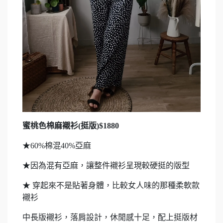
蜜桃色棉麻襯衫(挺版)$1880
★60%棉混40%亞麻
★因為混有亞麻，讓整件襯衫呈現較硬挺的版型
★ 穿起來不是貼著身體，比較女人味的那種柔軟款
襯衫
中長版襯衫，落肩設計，休閒感十足，配上挺版材