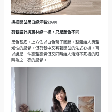
排扣開岔黑白綠洋裝$2680
剪裁設計與叢林綠一樣，只是顏色不同
黑色基底，上方佐以白色葉子圖騰，整體給人典雅
知性的感覺，但剪裁中又有著開岔的法式心機，可
以說是一件高雅高貴但又同時給人活潑不死板的眼
睛為之一亮的感覺。